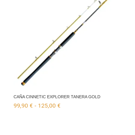
CAÑA CINNETIC EXPLORER TANERA GOLD
Rango
99,90
€
-
125,00
€
de
precios:
desde