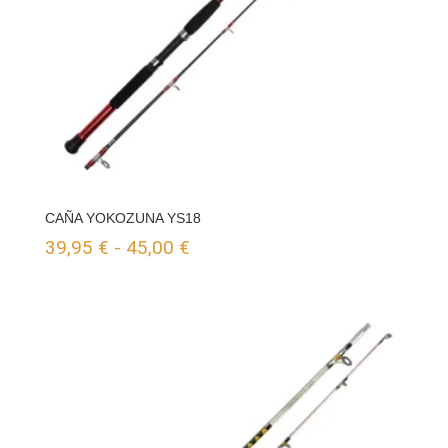
CAÑA YOKOZUNA YS18
Rango
39,95
€
-
45,00
€
de
precios:
desde
39,95 €
hasta
45,00 €