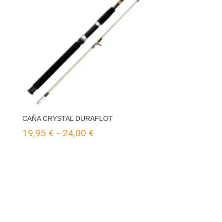
CAÑA CRYSTAL DURAFLOT
Rango
19,95
€
-
24,00
€
de
precios:
desde
19,95 €
hasta