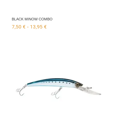
BLACK MINOW COMBO
Rango
7,50
€
-
13,95
€
de
precios:
desde
7,50 €
hasta
13,95 €