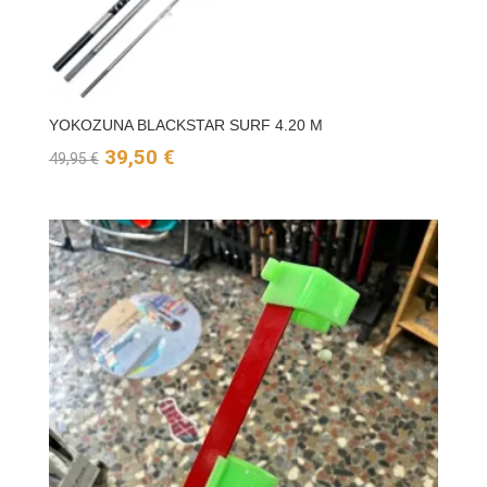
YOKOZUNA BLACKSTAR SURF 4.20 M
El
El
39,50
€
49,95
€
precio
precio
original
actual
era:
es:
49,95 €.
39,50 €.