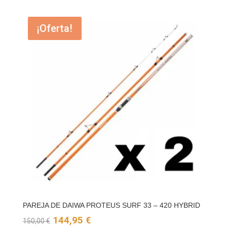
original
actual
¡Oferta!
era:
es:
125,00 €.
119,95 €.
PAREJA DE DAIWA PROTEUS SURF 33 – 420 HYBRID
El
El
144,95
€
150,00
€