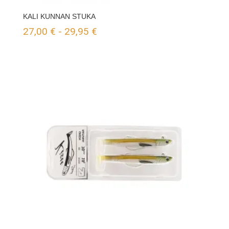
KALI KUNNAN STUKA
Rango
27,00
€
-
29,95
€
de
precios:
desde
27,00 €
hasta
29,95 €