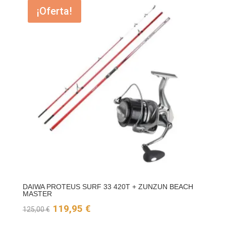
¡Oferta!
DAIWA PROTEUS SURF 33 420T + ZUNZUN BEACH
MASTER
El
El
119,95
€
125,00
€
precio
precio