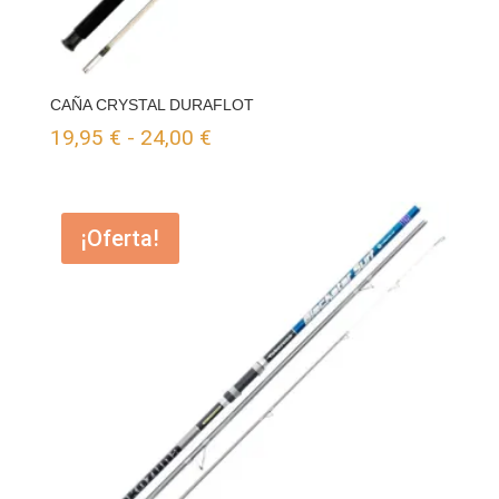
CAÑA CRYSTAL DURAFLOT
Rango
19,95
€
-
24,00
€
de
precios:
¡Oferta!
desde
19,95 €
hasta
24,00 €