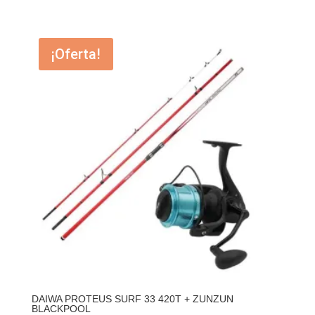
precio
precio
original
actual
¡Oferta!
era:
es:
150,00 €.
144,95 €.
DAIWA PROTEUS SURF 33 420T + ZUNZUN
BLACKPOOL