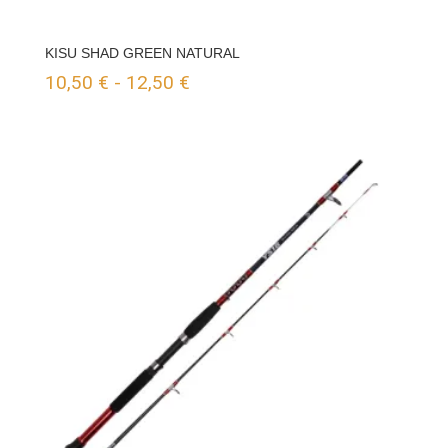
KISU SHAD GREEN NATURAL
Rango
10,50
€
-
12,50
€
de
precios:
desde
10,50 €
hasta
12,50 €