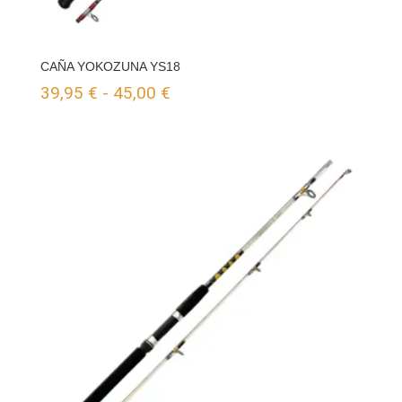
CAÑA YOKOZUNA YS18
Rango
39,95
€
-
45,00
€
de
precios:
desde
39,95 €
hasta
45,00 €