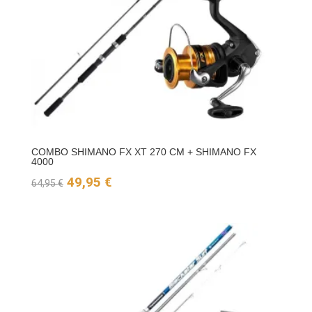
COMBO SHIMANO FX XT 270 CM + SHIMANO FX
4000
El
El
49,95
€
64,95
€
precio
precio
original
actual
era:
es:
64,95 €.
49,95 €.