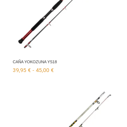
CAÑA YOKOZUNA YS18
Rango
39,95
€
-
45,00
€
de
precios:
desde
39,95 €
hasta
45,00 €