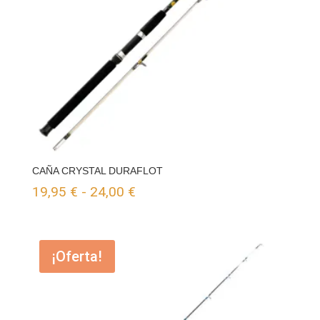
CAÑA CRYSTAL DURAFLOT
Rango
19,95
€
-
24,00
€
de
precios:
¡Oferta!
desde
19,95 €
hasta