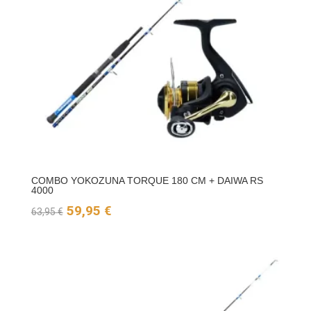
24,00 €
COMBO YOKOZUNA TORQUE 180 CM + DAIWA RS
4000
El
El
59,95
€
63,95
€
precio
precio
original
actual
era:
es:
63,95 €.
59,95 €.