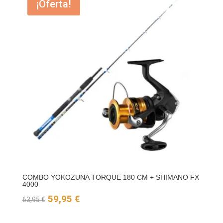
¡Oferta!
COMBO YOKOZUNA TORQUE 180 CM + SHIMANO FX
4000
El
El
59,95
€
63,95
€
precio
precio