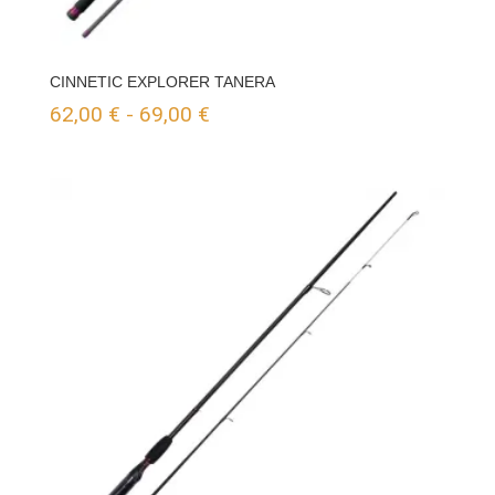
CINNETIC EXPLORER TANERA
Rango
62,00
€
-
69,00
€
de
precios:
desde
62,00 €
hasta
69,00 €