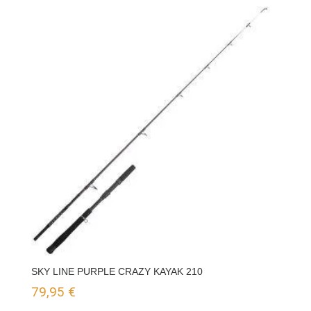
original
actual
era:
es:
63,95 €.
59,95 €.
SKY LINE PURPLE CRAZY KAYAK 210
79,95
€