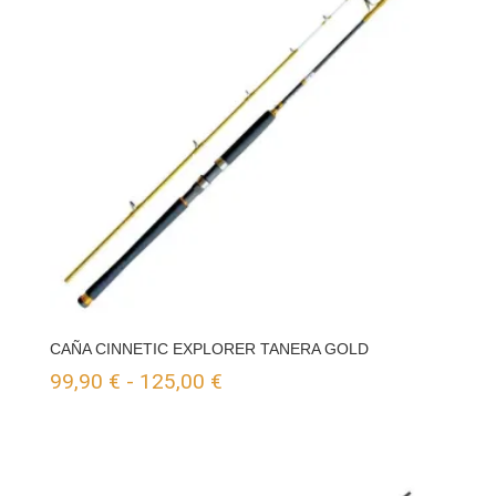
CAÑA CINNETIC EXPLORER TANERA GOLD
Rango
99,90
€
-
125,00
€
de
precios:
desde