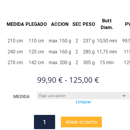
Butt
MEDIDA
PLEGADO
ACCION
SEC
PESO
P
Diam.
210 cm
110 cm
max. 150 g
2
237 g
10,50 mm
99,
240 cm
125 cm
max. 160 g
2
285 g
11,75 mm
11
270 cm
142 cm
max. 200 g
2
305 g
15 mm
12
Rango
99,90
€
-
125,00
€
de
precios:
MEDIDA
desde
Limpiar
99,90 €
hasta
125,00 €
CAÑA
Añadir al carrito
CINNETIC