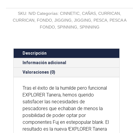
EXPLORER
TANERA
SKU:
N/D
Categorías:
CINNETIC
,
CAÑAS
,
CURRICAN
,
GOLD
CURRICAN
,
FONDO
,
JIGGING
,
JIGGING
,
PESCA
,
PESCA A
cantidad
FONDO
,
SPINNING
,
SPINNING
Descripción
Información adicional
Valoraciones (0)
Tras el éxito de la humilde pero funcional
EXPLORER Tanera, hemos querido
satisfacer las necesidades de
pescadores que echaban de menos la
posibilidad de poder optar por
componentes Fuj en estepopular blank. El
resultado es la nueva !EXPLORER Tanera