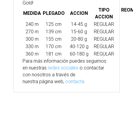
Gold!
TIPO
REO
MEDIDA
PLEGADO
ACCION
ACCION
240 m
125 cm
14-45 g
REGULAR
270 m
139 cm
15-60 g
REGULAR
300 m
155 cm
20-80 g
REGULAR
330 m
170 cm
40-120 g
REGULAR
360 m
181 cm
60-180 g
REGULAR
Para
más
información puedes seguirnos
en nuestras
redes sociales
o contactar
con nosotros
a través
de
nuestra
página
web,
contacta.