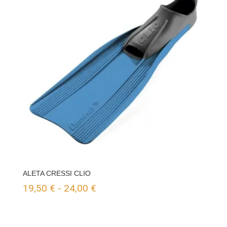
ALETA CRESSI CLIO
Rango
19,50
€
-
24,00
€
de
precios: