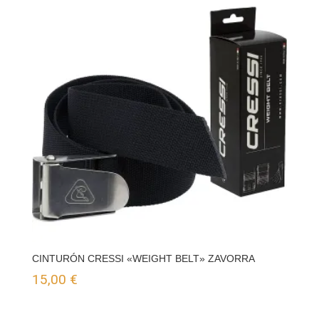
desde
19,50 €
hasta
24,00 €
CINTURÓN CRESSI «WEIGHT BELT» ZAVORRA
15,00
€