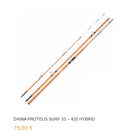
original
actual
era:
es:
125,00 €.
119,95 €.
DAIWA PROTEUS SURF 33 – 420 HYBRID
75,00
€