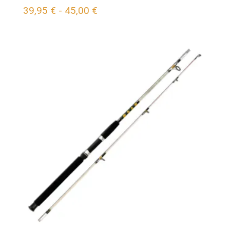
Rango
39,95
€
-
45,00
€
de
precios:
desde
39,95 €
hasta
45,00 €