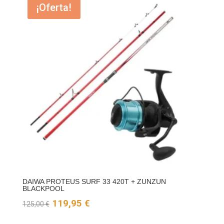
¡Oferta!
era:
es:
150,00 €.
144,95 €.
DAIWA PROTEUS SURF 33 420T + ZUNZUN
BLACKPOOL
El
El
119,95
€
125,00
€
precio
precio