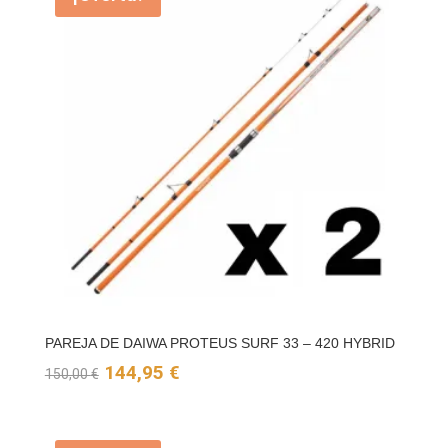
125,00 €.
119,95 €.
PAREJA DE DAIWA PROTEUS SURF 33 – 420 HYBRID
El
El
144,95
€
150,00
€
precio
precio
original
actual