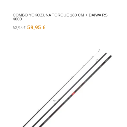
COMBO YOKOZUNA TORQUE 180 CM + DAIWA RS
4000
El
El
59,95
€
63,95
€
precio
precio
original
actual
era:
es:
63,95 €.
59,95 €.