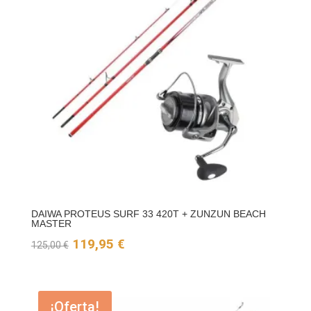
DAIWA PROTEUS SURF 33 420T + ZUNZUN BEACH
MASTER
El
El
119,95
€
125,00
€
precio
precio
original
actual
¡Oferta!
era:
es: