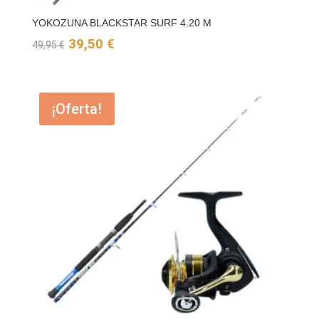
YOKOZUNA BLACKSTAR SURF 4.20 M
El
El
39,50
€
49,95
€
precio
precio
original
actual
¡Oferta!
era:
es:
49,95 €.
39,50 €.