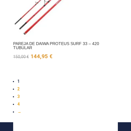
PAREJA DE DAIWA PROTEUS SURF 33 – 420
TUBULAR
El
El
144,95
€
150,00
€
precio
precio
original
actual
1
era:
es:
2
150,00 €.
144,95 €.
3
4
→