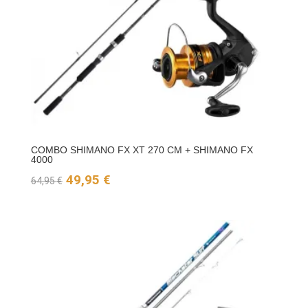
COMBO SHIMANO FX XT 270 CM + SHIMANO FX
4000
El
El
49,95
€
64,95
€
precio
precio
original
actual
era:
es:
64,95 €.
49,95 €.