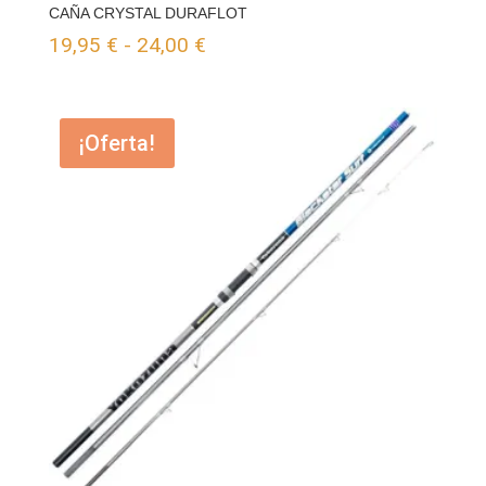
CAÑA CRYSTAL DURAFLOT
Rango
19,95
€
-
24,00
€
de
precios:
¡Oferta!
desde
19,95 €
hasta
24,00 €