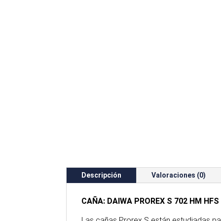
Descripción
Valoraciones (0)
CAÑA: DAIWA PROREX S 702 HM HFS
Las cañas Prorex S están estudiadas par