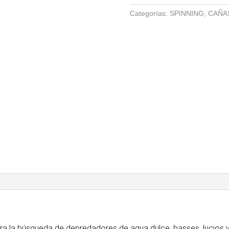
Categorías:
SPINNING
,
CAÑA
a la búsqueda de depredadores de agua dulce, basses, lucios y