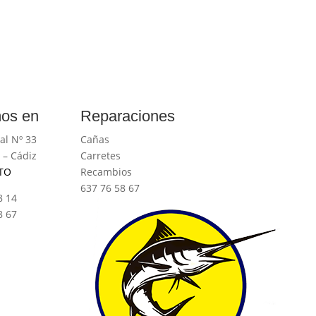
os en
Reparaciones
al Nº 33
Cañas
 – Cádiz
Carretes
TO
Recambios
637 76 58 67
8 14
8 67