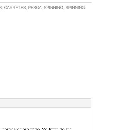
S
,
CARRETES
,
PESCA
,
SPINNING
,
SPINNING
 percas sobre todo. Se trata de las