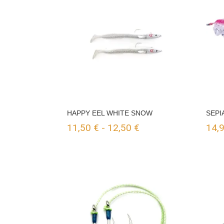
HAPPY EEL WHITE SNOW
SEPI
Rango
11,50
€
-
12,50
€
14,
de
precios:
desde
11,50 €
hasta
12,50 €