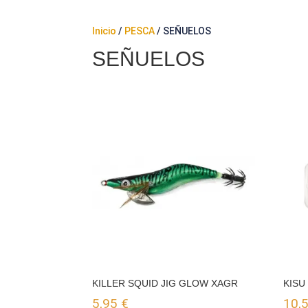
Inicio
/
PESCA
/ SEÑUELOS
SEÑUELOS
KILLER SQUID JIG GLOW XAGR
KISU
5,95
€
10,