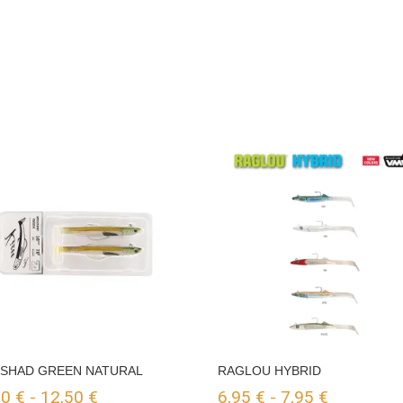
 SHAD GREEN NATURAL
RAGLOU HYBRID
Rango
Rango
50
€
-
12,50
€
6,95
€
-
7,95
€