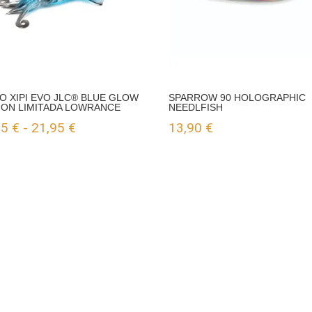
LO XIPI EVO JLC® BLUE GLOW
SPARROW 90 HOLOGRAPHIC
ION LIMITADA LOWRANCE
NEEDLFISH
Rango
95
€
-
21,95
€
13,90
€
de
precios:
desde
20,95 €
hasta
21,95 €