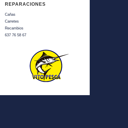
REPARACIONES
Cañas
Carretes
Recambios
637 76 58 67