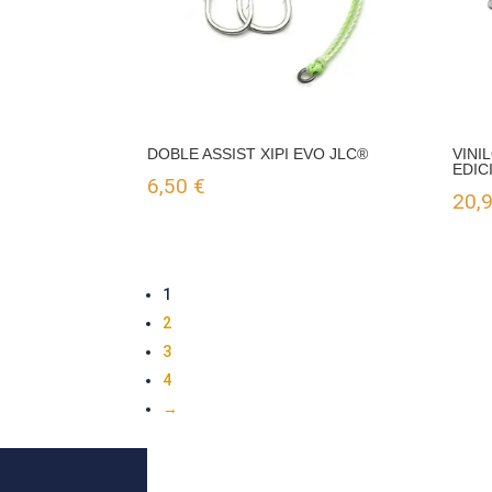
DOBLE ASSIST XIPI EVO JLC®
VINI
EDIC
6,50
€
20,
1
2
3
4
→