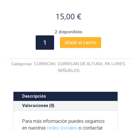
15,00
€
2 disponibles
RK
Añadir al carrito
LURES
EXCITADOR
DRAGOON
Categorías:
CURRICAN
,
CURRICAN DE ALTURA
,
RK LURES
,
ROSA
SEÑUELOS
cantidad
Descripción
Valoraciones (0)
Para
más
información puedes seguirnos
en nuestras
redes sociales
o contactar