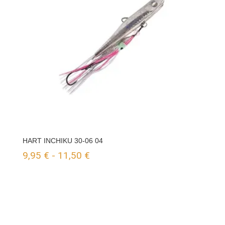
HART INCHIKU 30-06 04
Rango
9,95
€
-
11,50
€
de
precios:
desde
9,95 €