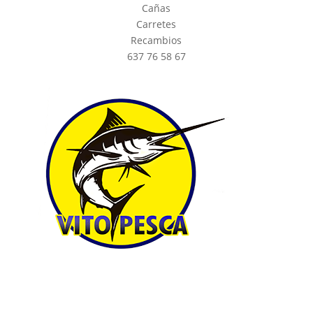
Cañas
Carretes
Recambios
637 76 58 67