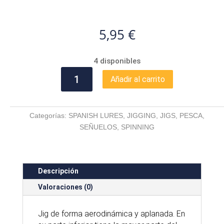
5,95
€
4 disponibles
IMAN
Añadir al carrito
REAL
MACKEREL
20
Categorías:
SPANISH LURES
,
JIGGING
,
JIGS
,
PESCA
,
G
SEÑUELOS
,
SPINNING
cantidad
Descripción
Valoraciones (0)
Jig de forma aerodinámica y aplanada. En