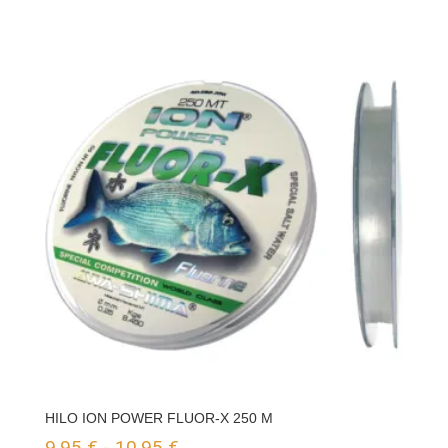
HILO ION POWER FLUOR-X 250 M
Rango
9,95
€
-
10,95
€