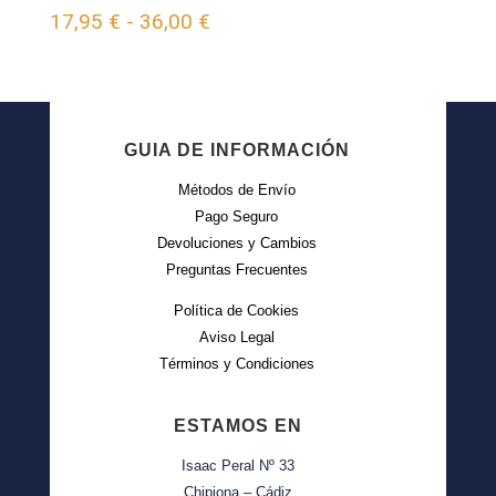
Rango
17,95
€
-
36,00
€
de
precios:
desde
GUIA DE INFORMACIÓN
17,95 €
Métodos de Envío
hasta
Pago Seguro
36,00 €
Devoluciones y Cambios
Preguntas Frecuentes
Política de Cookies
Aviso Legal
Términos y Condiciones
ESTAMOS EN
Isaac Peral Nº 33
Chipiona – Cádiz