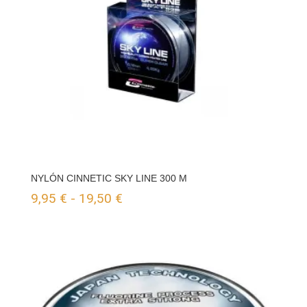
NYLÓN CINNETIC SKY LINE 300 M
Rango
9,95
€
-
19,50
€
de
precios:
desde
9,95 €