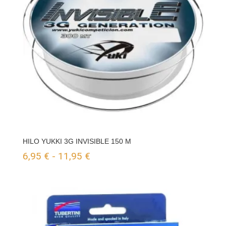
hasta
19,50 €
HILO YUKKI 3G INVISIBLE 150 M
Rango
6,95
€
-
11,95
€
de
precios:
desde
6,95 €