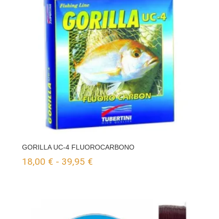
hasta
11,95 €
GORILLA UC-4 FLUOROCARBONO
Rango
18,00
€
-
39,95
€
de
precios:
desde