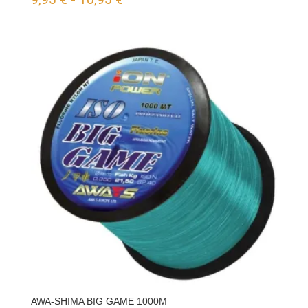
de
precios:
desde
9,95 €
hasta
10,95 €
AWA-SHIMA BIG GAME 1000M