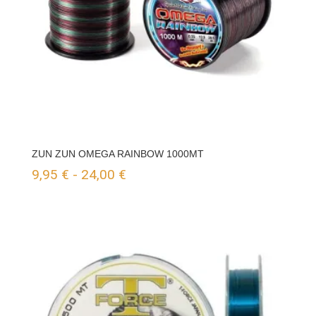
ZUN ZUN OMEGA RAINBOW 1000MT
Rango
9,95
€
-
24,00
€
de
precios:
desde
9,95 €
hasta
24,00 €