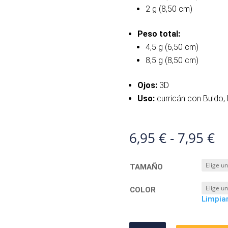
2 g (8,50 cm)
Peso total:
4,5 g (6,50 cm)
8,5 g (8,50 cm)
Ojos:
3D
Uso:
curricán con Buldo, 
R
6,95
€
-
7,95
€
d
pr
TAMAÑO
d
6,
COLOR
ha
Limpia
7,
RAGLOU