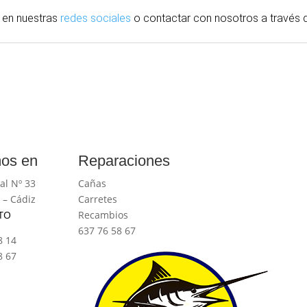
 en nuestras
redes sociales
o contactar con nosotros
a través
d
os en
Reparaciones
al Nº 33
Cañas
 – Cádiz
Carretes
TO
Recambios
637 76 58 67
8 14
8 67