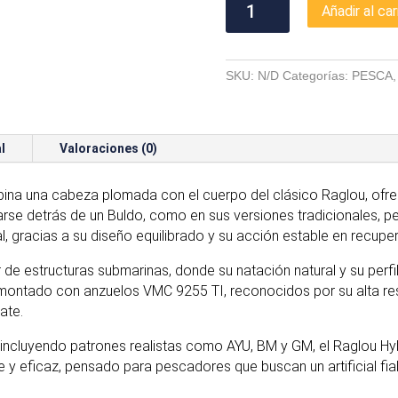
Añadir al car
HYBRID
cantidad
SKU:
N/D
Categorías:
PESCA
l
Valoraciones (0)
bina una cabeza plomada con el cuerpo del clásico Raglou, ofre
izarse detrás de un Buldo, como en sus versiones tradicionales,
l, gracias a su diseño equilibrado y su acción estable en recuper
de estructuras submarinas, donde su natación natural y su perfil
 montado con anzuelos VMC 9255 TI, reconocidos por su alta res
ate.
, incluyendo patrones realistas como AYU, BM y GM, el Raglou H
nte y eficaz, pensado para pescadores que buscan un artificial fi