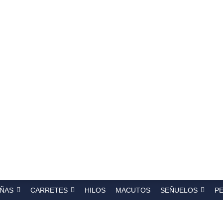
a
s
ÑAS
CARRETES
HILOS
MACUTOS
SEÑUELOS
P