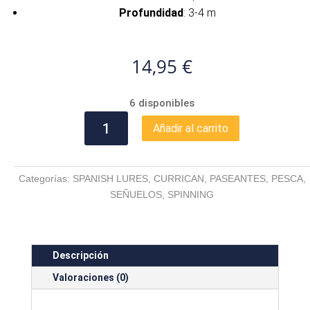
Profundidad
: 3-4 m
14,95
€
6 disponibles
DEJAVU-
Añadir al carrito
95-
ROSICLER
cantidad
Categorías:
SPANISH LURES
,
CURRICAN
,
PASEANTES
,
PESCA
,
SEÑUELOS
,
SPINNING
Descripción
Valoraciones (0)