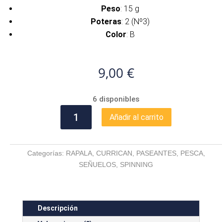
Peso
: 15 g
Poteras
: 2 (Nº3)
Color
: B
9,00
€
6 disponibles
RAPALA
Añadir al carrito
SHAD
RAP
9
Categorías:
RAPALA
,
CURRICAN
,
PASEANTES
,
PESCA
,
CM
SEÑUELOS
,
SPINNING
FT
cantidad
Descripción