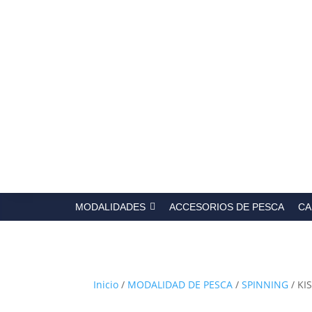
Búsqued
de
producto
MODALIDADES
ACCESORIOS DE PESCA
CA
Inicio
/
MODALIDAD DE PESCA
/
SPINNING
/ KI