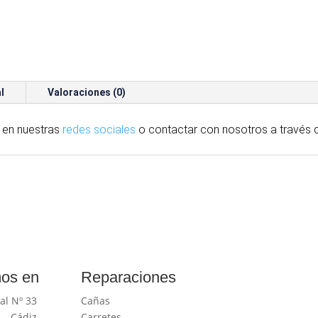
l
Valoraciones (0)
 en nuestras
redes sociales
o contactar con nosotros
a través
d
os en
Reparaciones
al Nº 33
Cañas
 – Cádiz
Carretes