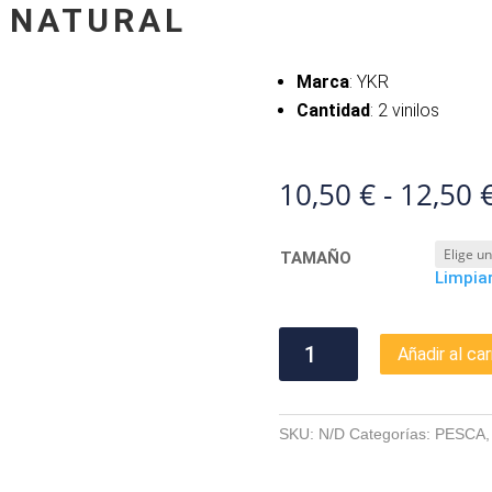
N NATURAL
Marca
: YKR
Cantidad
: 2 vinilos
10,50
€
-
12,50
TAMAÑO
Limpia
KISU
Añadir al car
SHAD
GREEN
NATURAL
SKU:
N/D
Categorías:
PESCA
cantidad