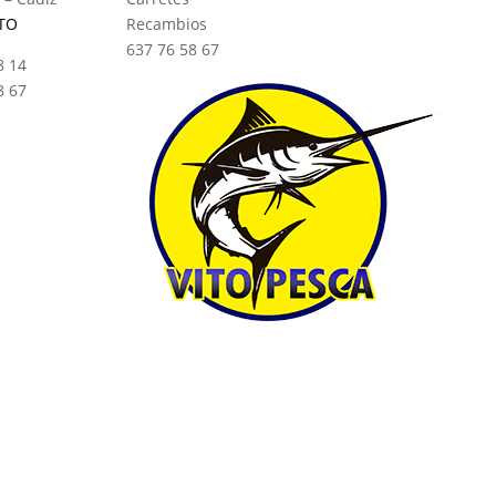
TO
Recambios
637 76 58 67
8 14
8 67