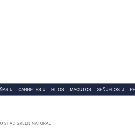
a
s
ÑAS
CARRETES
HILOS
MACUTOS
SEÑUELOS
P
SU SHAD GREEN NATURAL