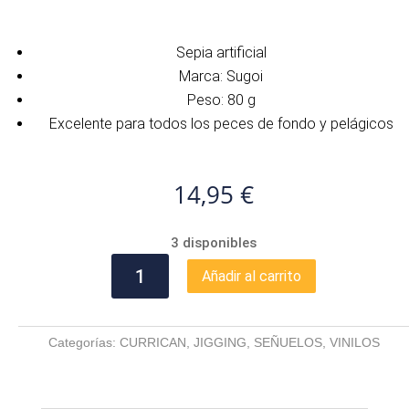
Sepia artificial
Marca: Sugoi
Peso: 80 g
Excelente para todos los peces de fondo y pelágicos
14,95
€
3 disponibles
SEPIA
Añadir al carrito
ARTIFICIAL
SUGOI
80
Categorías:
CURRICAN
,
JIGGING
,
SEÑUELOS
,
VINILOS
G
cantidad