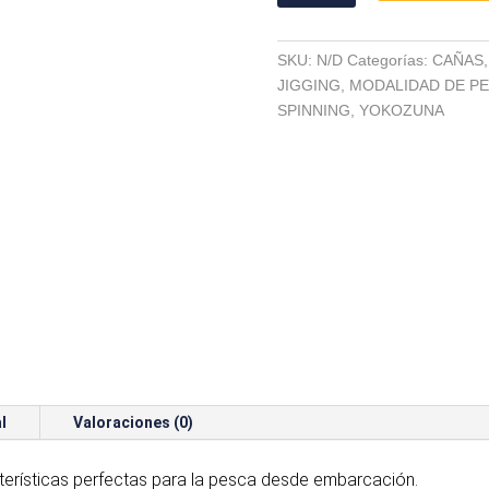
YS18
cantidad
SKU:
N/D
Categorías:
CAÑAS
JIGGING
,
MODALIDAD DE P
SPINNING
,
YOKOZUNA
l
Valoraciones (0)
erísticas perfectas para la pesca desde embarcación.