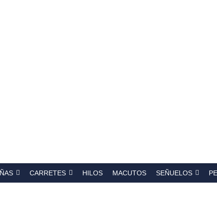
a
s
ÑAS
CARRETES
HILOS
MACUTOS
SEÑUELOS
P