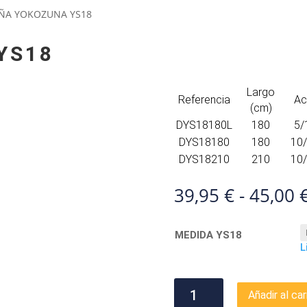
AÑA YOKOZUNA YS18
YS18
Largo
Referencia
Ac
(cm)
DYS18180L
180
5/
DYS18180
180
10/
DYS18210
210
10/
39,95
€
-
45,00
MEDIDA YS18
L
CAÑA
Añadir al car
YOKOZUNA