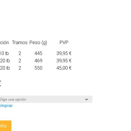
ción
Tramos
Peso (g)
PVP
10 lb
2
445
39,95 €
20 lb
2
469
39,95 €
20 lb
2
550
45,00 €
Rango
€
de
precios:
desde
impiar
39,95 €
hasta
45,00 €
rito