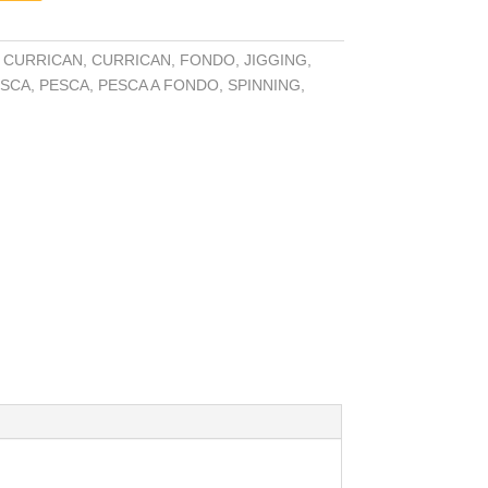
,
CURRICAN
,
CURRICAN
,
FONDO
,
JIGGING
,
ESCA
,
PESCA
,
PESCA A FONDO
,
SPINNING
,