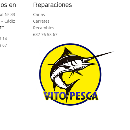
os en
Reparaciones
al Nº 33
Cañas
 – Cádiz
Carretes
TO
Recambios
637 76 58 67
8 14
8 67