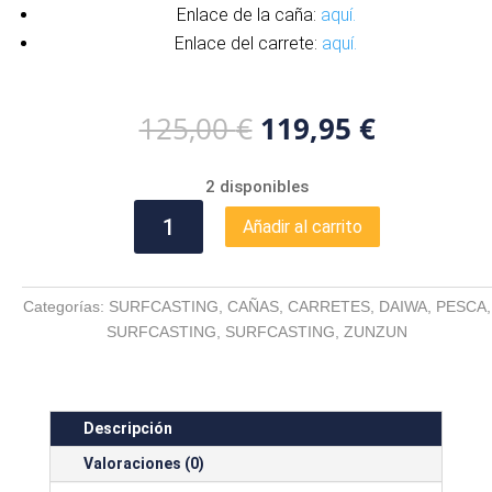
Enlace de la caña:
aquí.
Enlace del carrete:
aquí.
El
El
125,00
€
119,95
€
precio
precio
original
actual
2 disponibles
era:
es:
DAIWA
125,00 €.
119,95 €
Añadir al carrito
PROTEUS
SURF
33
Categorías:
SURFCASTING
,
CAÑAS
,
CARRETES
,
DAIWA
,
PESCA
,
420T
SURFCASTING
,
SURFCASTING
,
ZUNZUN
+
ZUNZUN
BLACKPOOL
cantidad
Descripción
Valoraciones (0)