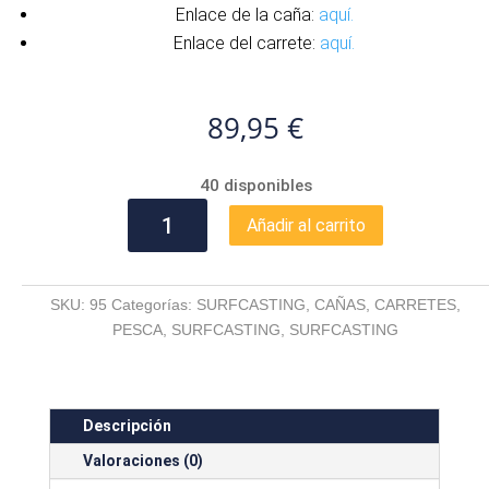
Enlace de la caña:
aquí.
Enlace del carrete:
aquí.
89,95
€
40 disponibles
COMBO
Añadir al carrito
BEACH
MASTER
+
SKU:
95
Categorías:
SURFCASTING
,
CAÑAS
,
CARRETES
,
YOKOZUNA
PESCA
,
SURFCASTING
,
SURFCASTING
BLACKSTAR
SURF
cantidad
Descripción
Valoraciones (0)