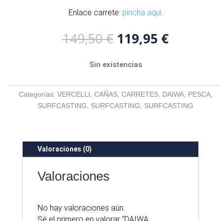
Enlace carrete:
pincha aquí
.
El
El
149,50
€
119,95
€
precio
precio
original
actual
Sin existencias
era:
es:
149,50 €.
119,95 €
Categorías:
VERCELLI
,
CAÑAS
,
CARRETES
,
DAIWA
,
PESCA
,
SURFCASTING
,
SURFCASTING
,
SURFCASTING
Valoraciones (0)
Valoraciones
No hay valoraciones aún.
Sé el primero en valorar “DAIWA