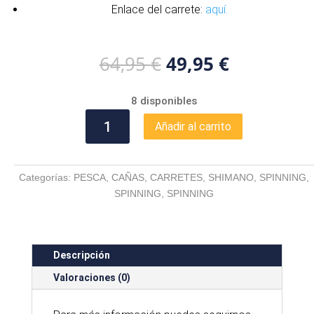
Enlace del carrete:
aquí.
El
El
64,95
€
49,95
€
precio
precio
original
actual
8 disponibles
era:
es:
COMBO
64,95 €.
49,95 €.
Añadir al carrito
SHIMANO
FX
XT
Categorías:
PESCA
,
CAÑAS
,
CARRETES
,
SHIMANO
,
SPINNING
,
270
SPINNING
,
SPINNING
CM
+
SHIMANO
FX
Descripción
4000
cantidad
Valoraciones (0)