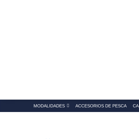
Búsqued
de
producto
MODALIDADES
ACCESORIOS DE PESCA
CA