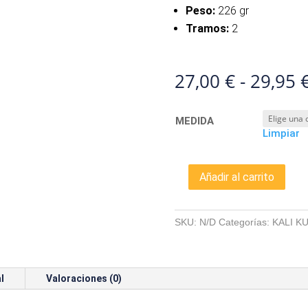
Peso:
226 gr
Tramos:
2
27,00
€
-
29,95
MEDIDA
Limpiar
Añadir al carrito
KALI
KUNNAN
STUKA
SKU:
N/D
Categorías:
KALI K
cantidad
l
Valoraciones (0)