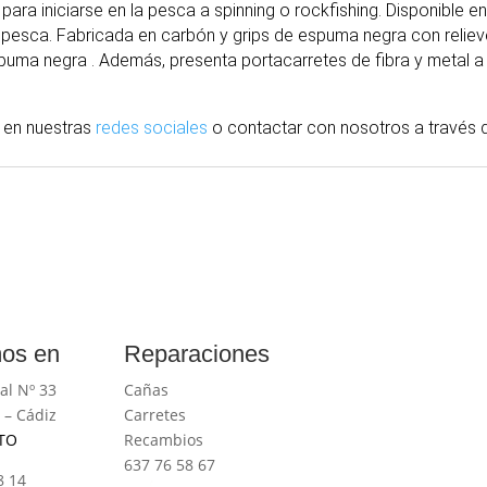
ara iniciarse en la pesca a spinning o rockfishing. Disponible 
de pesca. Fabricada en carbón y grips de espuma negra con reliev
ma negra . Además, presenta portacarretes de fibra y metal a
 en nuestras
redes sociales
o contactar con nosotros
a través
d
os en
Reparaciones
al Nº 33
Cañas
 – Cádiz
Carretes
TO
Recambios
637 76 58 67
8 14