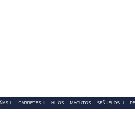
a
s
ÑAS
CARRETES
HILOS
MACUTOS
SEÑUELOS
P