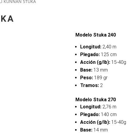
LI KUNNAN STUKA
UKA
Modelo Stuka 240
Longitud:
2,40 m
Plegado:
125 cm
Acción (g/lb):
15-40g
Base:
13 mm
Peso:
189 gr
Tramos:
2
Modelo Stuka 270
Longitud:
2,76 m
Plegado:
140 cm
Acción (g/lb):
15-40g
Base:
14 mm