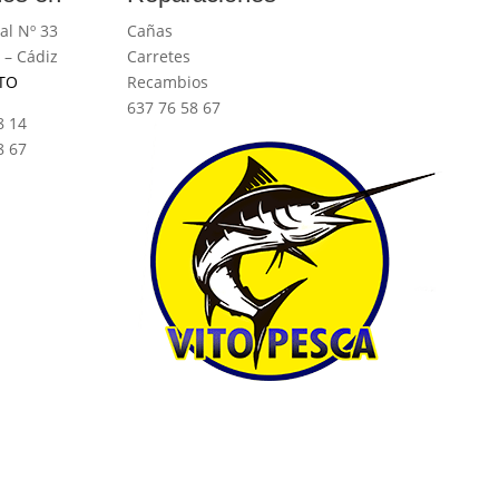
al Nº 33
Cañas
 – Cádiz
Carretes
TO
Recambios
637 76 58 67
8 14
8 67