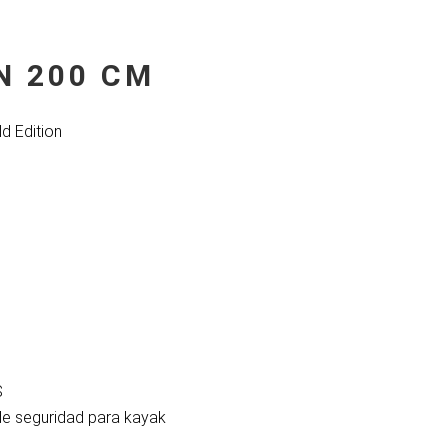
N 200 CM
d Edition
S
de seguridad para kayak