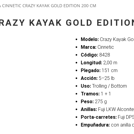
 CINNETIC CRAZY KAYAK GOLD EDITION 200 CM
RAZY KAYAK GOLD EDITIO
Modelo:
Crazy Kayak Gol
Marca:
Cinnetic
Código:
8428
Longitud:
2,00 m
Plegado:
151 cm
Acción:
5–25 lb
Uso:
Trolling / Bottom
Tramos:
1 + 1
Peso:
275 g
Anillas:
Fuji LKW Alconite
Porta-carretes:
Fuji DP
Empuñadura:
con anilla 