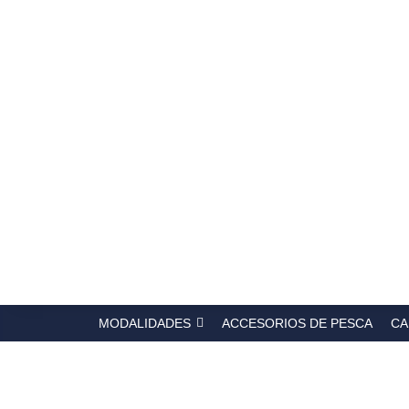
Búsqued
de
producto
MODALIDADES
ACCESORIOS DE PESCA
CA