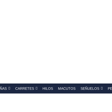
a
s
ÑAS
CARRETES
HILOS
MACUTOS
SEÑUELOS
P