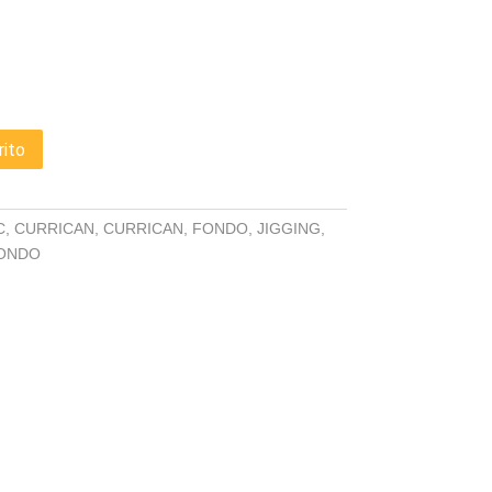
rito
C
,
CURRICAN
,
CURRICAN
,
FONDO
,
JIGGING
,
FONDO