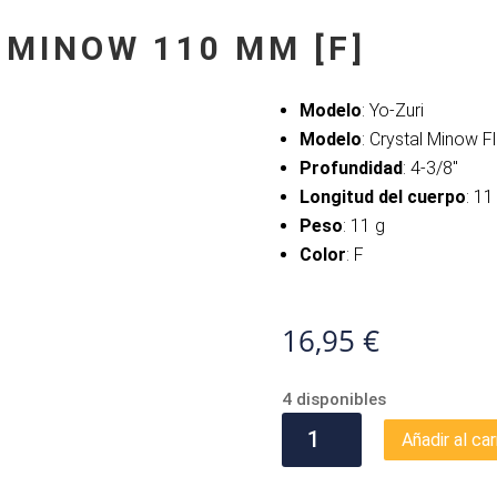
 MINOW 110 MM [F]
Modelo
: Yo-Zuri
Modelo
: Crystal Minow F
Profundidad
: 4-3/8″
Longitud del cuerpo
: 1
Peso
: 11 g
Color
: F
16,95
€
4 disponibles
YO-
Añadir al car
ZURI
CRYSTAL