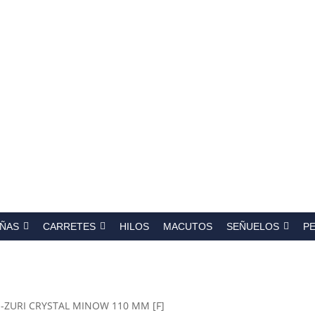
a
s
ÑAS
CARRETES
HILOS
MACUTOS
SEÑUELOS
P
O-ZURI CRYSTAL MINOW 110 MM [F]