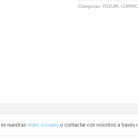
MINOW
Categorías:
YOZURI
,
CURRIC
110
MM
[F]
cantidad
 en nuestras
redes sociales
o contactar con nosotros
a través
d