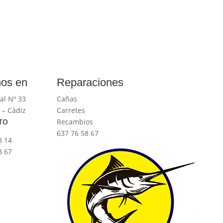
os en
Reparaciones
al Nº 33
Cañas
 – Cádiz
Carretes
TO
Recambios
637 76 58 67
8 14
8 67