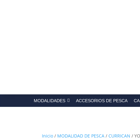
Búsqued
de
producto
MODALIDADES
ACCESORIOS DE PESCA
CA
Inicio
/
MODALIDAD DE PESCA
/
CURRICAN
/ Y