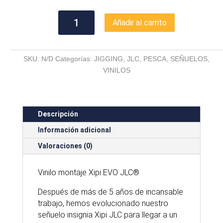
VINILO
Añadir al carrito
MONTAJE
XIPI
EVO
SKU:
N/D
Categorías:
JIGGING
,
JLC
,
PESCA
,
SEÑUELOS
,
JLC®
VINILOS
170MM
cantidad
Descripción
Información adicional
Valoraciones (0)
Vinilo montaje Xipi EVO JLC®
Después de más de 5 años de incansable
trabajo, hemos evolucionado nuestro
señuelo insignia Xipi JLC para llegar a un