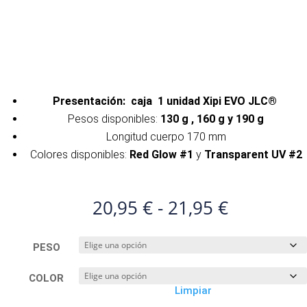
Presentación: caja 1 unidad Xipi EVO JLC®
Pesos disponibles:
130 g , 160 g y 190 g
Longitud cuerpo 170 mm
Colores disponibles:
Red Glow #1
y
Transparent UV #2
Rango
20,95
€
-
21,95
€
de
precios:
PESO
desde
20,95 €
COLOR
hasta
Limpiar
21,95 €