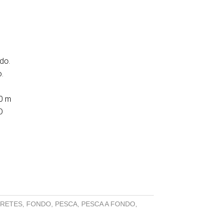
do.
.
0 m
O
RETES
,
FONDO
,
PESCA
,
PESCA A FONDO
,