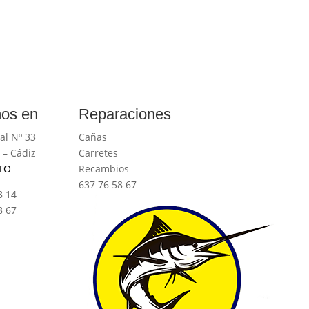
os en
Reparaciones
al Nº 33
Cañas
 – Cádiz
Carretes
TO
Recambios
637 76 58 67
8 14
8 67