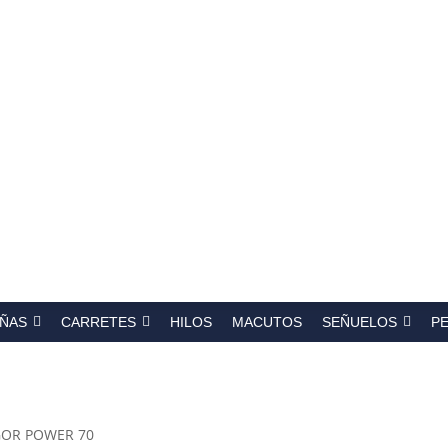
a
s
ÑAS
CARRETES
HILOS
MACUTOS
SEÑUELOS
P
GOR POWER 70