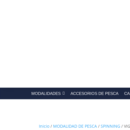
Búsqued
de
producto
MODALIDADES
ACCESORIOS DE PESCA
CA
Inicio
/
MODALIDAD DE PESCA
/
SPINNING
/ VI