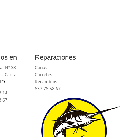
os en
Reparaciones
al Nº 33
Cañas
 – Cádiz
Carretes
TO
Recambios
637 76 58 67
8 14
8 67