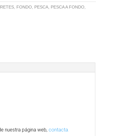
RETES
,
FONDO
,
PESCA
,
PESCA A FONDO
,
e nuestra
página
web,
contacta.