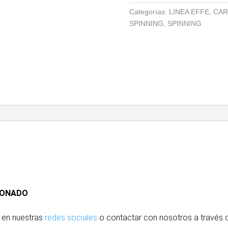
cantidad
Categorías:
LINEA EFFE
,
CAR
SPINNING
,
SPINNING
IONADO
 en nuestras
redes sociales
o contactar con nosotros
a través
d