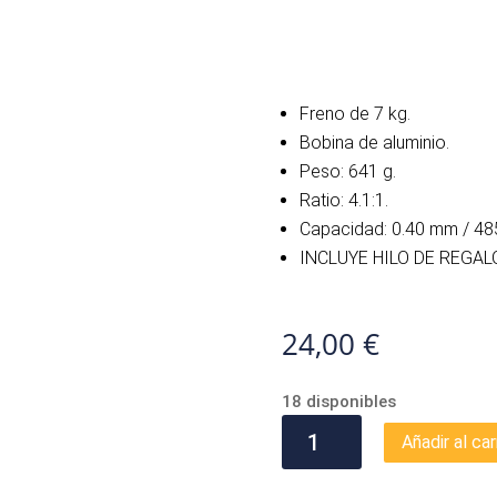
Freno de 7 kg.
Bobina de aluminio.
Peso: 641 g.
Ratio: 4.1:1.
Capacidad: 0.40 mm / 48
INCLUYE HILO DE REGAL
24,00
€
18 disponibles
VIGOR
Añadir al car
BOOST
80