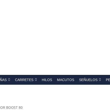
a
s
ÑAS
CARRETES
HILOS
MACUTOS
SEÑUELOS
P
GOR BOOST 80