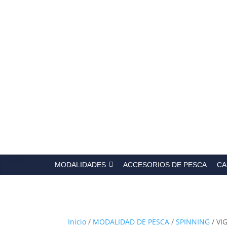
Búsqued
de
producto
MODALIDADES
ACCESORIOS DE PESCA
CA
Inicio
/
MODALIDAD DE PESCA
/
SPINNING
/ VI