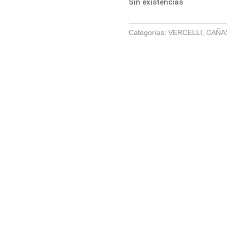
Sin existencias
era:
155,00
Categorías:
VERCELLI
,
CAÑA