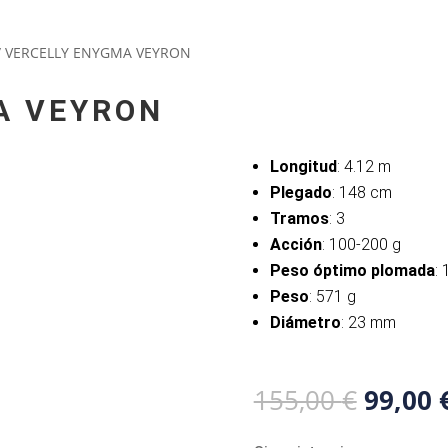
/ VERCELLY ENYGMA VEYRON
A VEYRON
Longitud
: 4.12 m
Plegado
: 148 cm
Tramos
: 3
Acción
: 100-200 g
Peso óptimo
plomada
:
Peso
: 571 g
Diámetro
: 23 mm
El
155,00
€
99,00
precio
origina