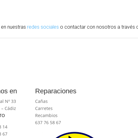
 en nuestras
redes sociales
o contactar con nosotros
a través
d
os en
Reparaciones
al Nº 33
Cañas
 – Cádiz
Carretes
TO
Recambios
637 76 58 67
8 14
8 67