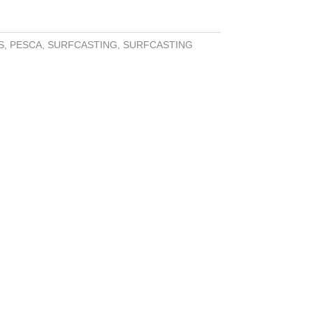
es:
 €.
99,00 €.
S
,
PESCA
,
SURFCASTING
,
SURFCASTING