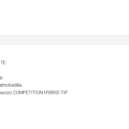
ITE
a.
lmohadilla.
o macizo COMPETITION HYBRID TIP.