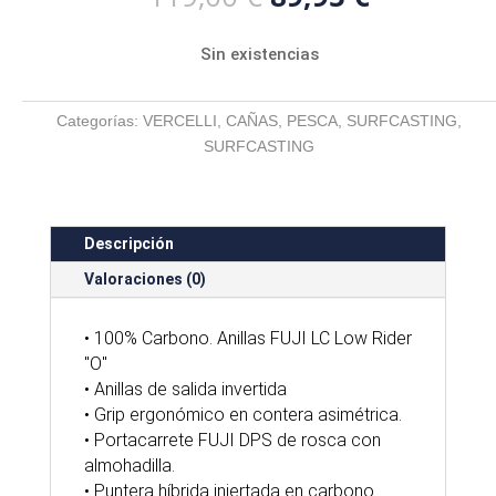
precio
precio
original
actual
Sin existencias
era:
es:
119,00 €.
89,95 €.
Categorías:
VERCELLI
,
CAÑAS
,
PESCA
,
SURFCASTING
,
SURFCASTING
Descripción
Valoraciones (0)
• 100% Carbono. Anillas FUJI LC Low Rider
"O"
• Anillas de salida invertida
• Grip ergonómico en contera asimétrica.
• Portacarrete FUJI DPS de rosca con
almohadilla.
• Puntera híbrida injertada en carbono