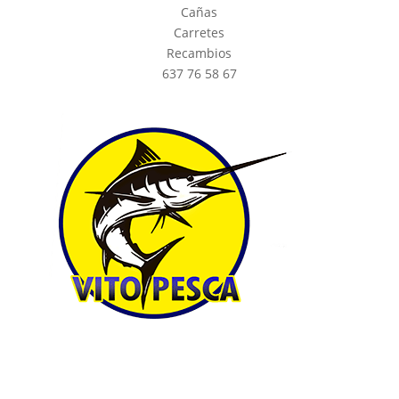
Cañas
Carretes
Recambios
637 76 58 67