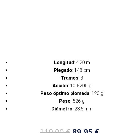
Longitud
: 4.20 m
Plegado
: 148 cm
Tramos
: 3
Acción
: 100-200 g
Peso óptimo
plomada
: 120 g
Peso
: 526 g
Diámetro
: 23.5 mm
El
El
119,00
€
89,95
€