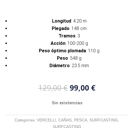
Longitud
: 4.20 m
Plegado
: 148 cm
Tramos
: 3
Acción
: 100-200 g
Peso óptimo
plomada
: 110 g
Peso
: 548 g
Diámetro
: 23.5 mm
El
El
129,00
€
99,00
€
precio
precio
original
actual
Sin existencias
era:
es:
129,00 €.
99,00 €.
Categorías:
VERCELLI
,
CAÑAS
,
PESCA
,
SURFCASTING
,
SURFCASTING