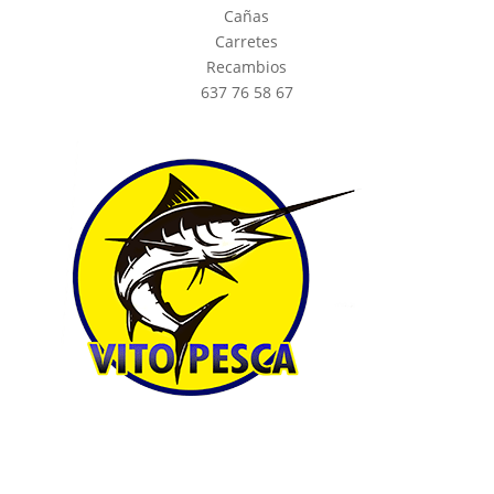
Cañas
Carretes
Recambios
637 76 58 67