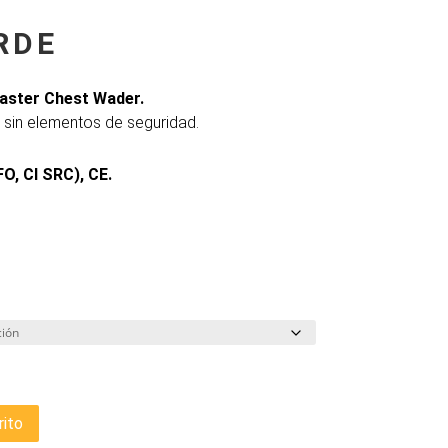
RDE
aster Chest Wader.
 sin elementos de seguridad.
O, CI SRC), CE.
rito