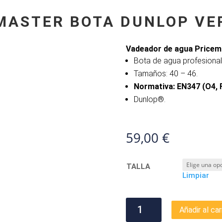
MASTER BOTA DUNLOP VE
Vadeador de agua Pricem
Bota de agua profesional
Tamaños: 40 – 46.
Normativa: EN347 (O4, F
Dunlop®.
59,00
€
TALLA
Limpiar
VADEADOR
Añadir al car
PRICEMASTER