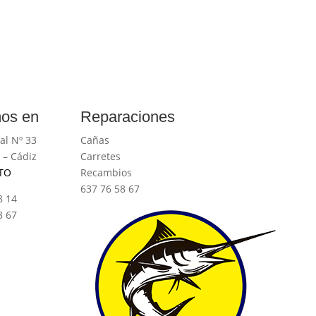
os en
Reparaciones
al Nº 33
Cañas
 – Cádiz
Carretes
TO
Recambios
637 76 58 67
8 14
8 67