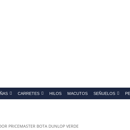
a
s
ÑAS
CARRETES
HILOS
MACUTOS
SEÑUELOS
P
DOR PRICEMASTER BOTA DUNLOP VERDE