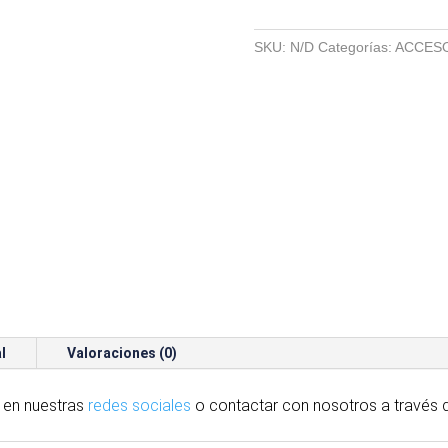
BOTA
DUNLOP
SKU:
N/D
Categorías:
ACCES
VERDE
cantidad
l
Valoraciones (0)
 en nuestras
redes sociales
o contactar con nosotros
a través
d