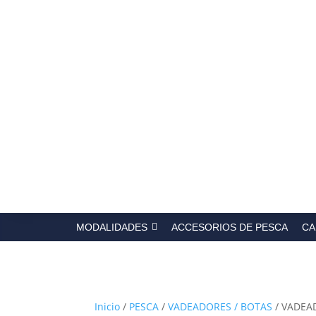
Búsqued
de
producto
MODALIDADES
ACCESORIOS DE PESCA
CA
Inicio
/
PESCA
/
VADEADORES / BOTAS
/ VADEA