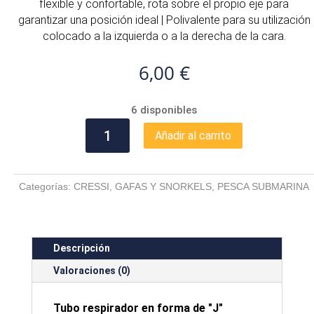
flexible y confortable, rota sobre el propio eje para
garantizar una posición ideal | Polivalente para su utilización
colocado a la izquierda o a la derecha de la cara.
6,00
€
6 disponibles
TUBO
Añadir al carrito
CRESSI
GRINGO
cantidad
Categorías:
CRESSI
,
GAFAS Y SNORKELS
,
PESCA SUBMARINA
Descripción
Valoraciones (0)
Tubo respirador en forma de "J"