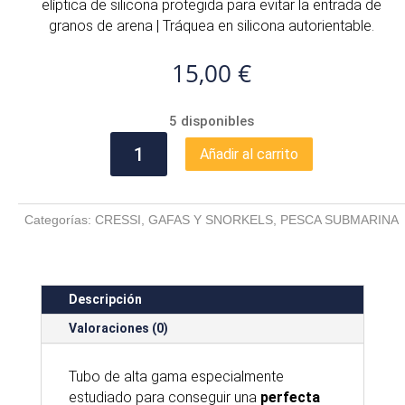
elíptica de silicona protegida para evitar la entrada de
granos de arena | Tráquea en silicona autorientable.
15,00
€
5 disponibles
TUBO
Añadir al carrito
CRESSI
GAMMA
cantidad
Categorías:
CRESSI
,
GAFAS Y SNORKELS
,
PESCA SUBMARINA
Descripción
Valoraciones (0)
Tubo de alta gama especialmente
estudiado para conseguir una
perfecta