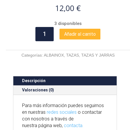
12,00
€
3 disponibles
TAZA
Añadir al carrito
"LA
MUERTE"
cantidad
Categorías:
ALBAINOX
,
TAZAS
,
TAZAS Y JARRAS
Descripción
Valoraciones (0)
Para
más
información puedes seguirnos
en nuestras
redes sociales
o contactar
con nosotros
a través
de
nuestra
página
web,
contacta.