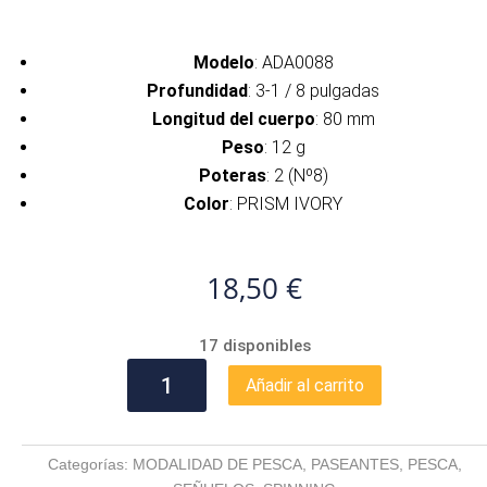
Modelo
: ADA0088
Profundidad
: 3-1 / 8 pulgadas
Longitud del cuerpo
: 80 mm
Peso
: 12 g
Poteras
: 2 (Nº8)
Color
: PRISM IVORY
18,50
€
17 disponibles
SPEARHEAD
Añadir al carrito
RYUKI
80S
SW
Categorías:
MODALIDAD DE PESCA
,
PASEANTES
,
PESCA
,
cantidad