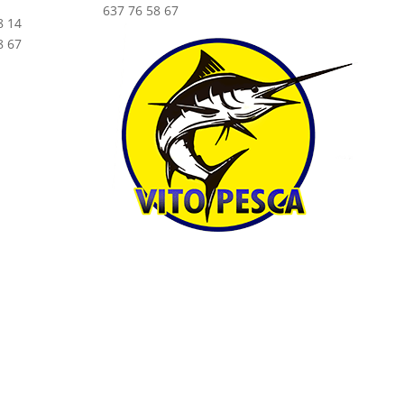
637 76 58 67
8 14
8 67