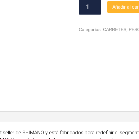
SHIMANO
Añadir al car
ULTEGRA
14000
XSE
Categorías:
CARRETES
,
PES
cantidad
 seller de SHIMANO y está fabricados para redefinir el segmen