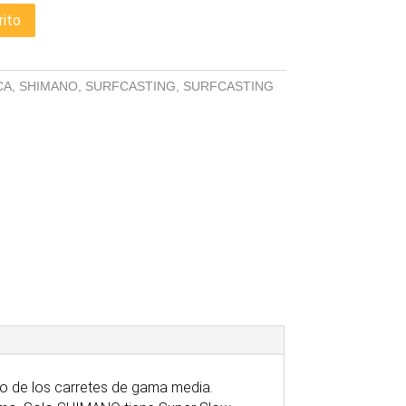
rito
CA
,
SHIMANO
,
SURFCASTING
,
SURFCASTING
to de los carretes de gama media.