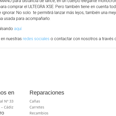
IMANO para distancia de lance, en un cuerpo elegante monocr
n para comprar el ULTEGRA XSE. Pero también tiene en cuenta tod
 ignorar. No solo te permitirá lanzar más lejos, también una mej
aña usada para acompañarlo.
pulsando
aquí.
 en nuestras
redes sociales
o contactar con nosotros
a través
d
os en
Reparaciones
al Nº 33
Cañas
 – Cádiz
Carretes
TO
Recambios