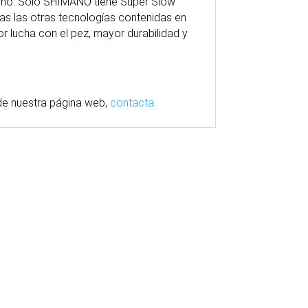
omo. Solo SHIMANO tiene Super Slow
as las otras tecnologías contenidas en
or lucha con el pez, mayor durabilidad y
e nuestra
página
web,
contacta.