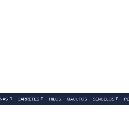
a
s
ÑAS
CARRETES
HILOS
MACUTOS
SEÑUELOS
P