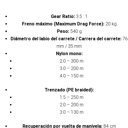
Gear Ratio:
3.5 : 1
Freno máximo (Maximum Drag Force):
20 kg
Peso:
540 g
Diámetro del labio del carrete / Carrera del carrete:
76
mm / 35 mm
Nylon mono:
2.0 – 300 m
3.0 – 200 m
4.0 – 150 m
Trenzado (PE braided):
1.5 – 250 m
2.0 – 200 m
3.0 – 130 m
Recuperación por vuelta de manivela:
84 cm