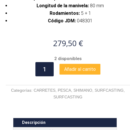
Longitud de la manivela:
80 mm
Rodamientos:
5 + 1
Código JDM:
048301
279,50
€
2 disponibles
SHIMANO
Añadir al carrito
SURF
LEADER
SD35
Categorías:
CARRETES
,
PESCA
,
SHIMANO
,
SURFCASTING
,
cantidad
SURFCASTING
Descripción