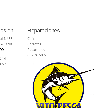
os en
Reparaciones
al Nº 33
Cañas
 – Cádiz
Carretes
TO
Recambios
637 76 58 67
8 14
8 67