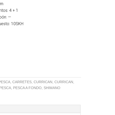
mm
tos: 4 + 1
pón: —
uesto: 10SKH
PESCA
,
CARRETES
,
CURRICAN
,
CURRICAN
,
PESCA
,
PESCA A FONDO
,
SHIMANO