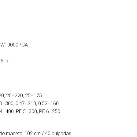
PSW10000PGA
6 lb
20, 20–220, 25–175
0–300, 0.47–210, 0.52–160
 4–400, PE 5–300, PE 6–250
 de maneta: 102 cm / 40 pulgadas