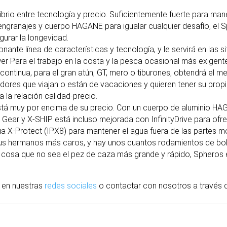
brio entre tecnología y precio. Suficientemente fuerte para man
granajes y cuerpo HAGANE para igualar cualquier desafío, el Sp
urar la longevidad.
ante línea de características y tecnología, y le servirá en las 
wer Para el trabajo en la costa y la pesca ocasional más exigent
ontinua, para el gran atún, GT, mero o tiburones, obtendrá el m
ores que viajan o están de vacaciones y quieren tener su prop
 la relación calidad-precio.
stá muy por encima de su precio. Con un cuerpo de aluminio HAG
Gear y X-SHIP está incluso mejorada con InfinityDrive para ofr
ua X-Protect (IPX8) para mantener el agua fuera de las partes mó
 sus hermanos más caros, y hay unos cuantos rodamientos de b
r cosa que no sea el pez de caza más grande y rápido, Spheros 
 en nuestras
redes sociales
o contactar con nosotros
a través
d