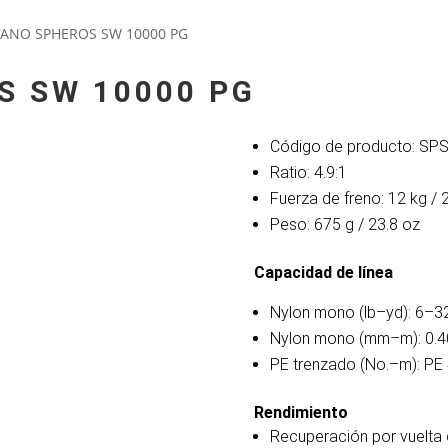
MANO SPHEROS SW 10000 PG
S SW 10000 PG
Código de producto: S
Ratio: 4.9:1
Fuerza de freno: 12 kg / 2
Peso: 675 g / 23.8 oz
Capacidad de línea
Nylon mono (lb–yd): 6–3
Nylon mono (mm–m): 0.4
PE trenzado (No.–m): PE
Rendimiento
Recuperación por vuelta