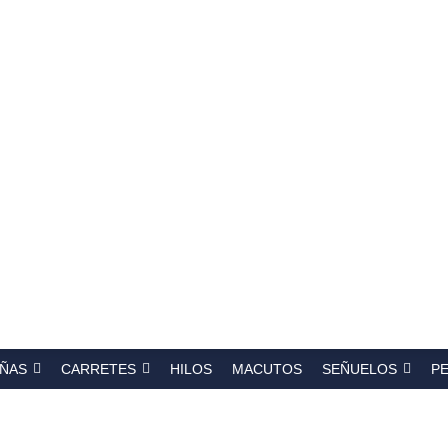
a
s
ÑAS
CARRETES
HILOS
MACUTOS
SEÑUELOS
P