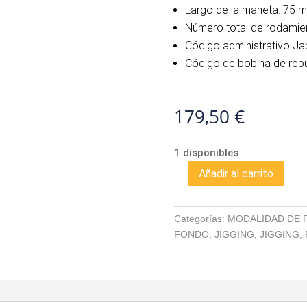
Largo de la maneta: 75 
Número total de rodamien
Código administrativo Ja
Código de bobina de rep
179,50
€
1 disponibles
Añadir al carrito
SHIMANO
SPHEROS
SW
Categorías:
MODALIDAD DE 
10000
FONDO
,
JIGGING
,
JIGGING
,
PG
cantidad