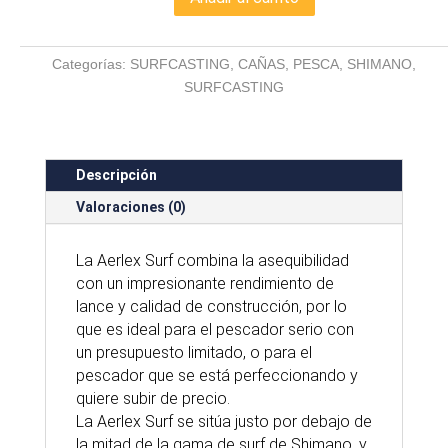
SHIMANO
AERLEX
SURF
Categorías:
SURFCASTING
,
CAÑAS
,
PESCA
,
SHIMANO
,
HYBRID
SURFCASTING
4,25M
cantidad
Descripción
Valoraciones (0)
La Aerlex Surf combina la asequibilidad
con un impresionante rendimiento de
lance y calidad de construcción, por lo
que es ideal para el pescador serio con
un presupuesto limitado, o para el
pescador que se está perfeccionando y
quiere subir de precio.
La Aerlex Surf se sitúa justo por debajo de
la mitad de la gama de surf de Shimano, y