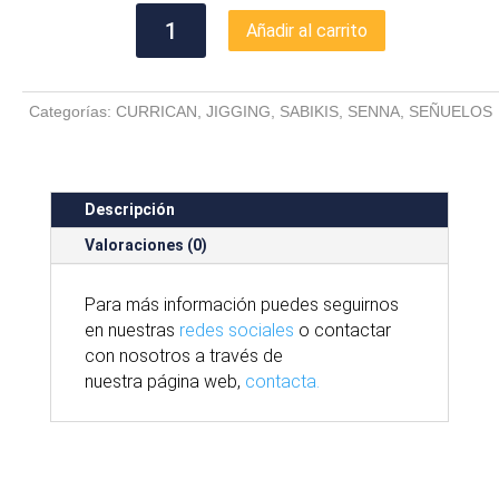
SABIKI
Añadir al carrito
SENNA
PLUMAS
BLANCAS
Categorías:
CURRICAN
,
JIGGING
,
SABIKIS
,
SENNA
,
SEÑUELOS
cantidad
Descripción
Valoraciones (0)
Para
más
información puedes seguirnos
en nuestras
redes sociales
o contactar
con nosotros
a través
de
nuestra
página
web,
contacta.