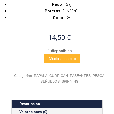
Peso
: 45 g
Poteras
: 2 (Nº3/0)
Color
: CH
14,50
€
1 disponibles
Añadir al carrito
RAPALA
SUPER
SHAD
Categorías:
RAPALA
,
CURRICAN
,
PASEANTES
,
PESCA
,
RAP
SEÑUELOS
,
SPINNING
CH
cantidad
Descripción
Valoraciones (0)