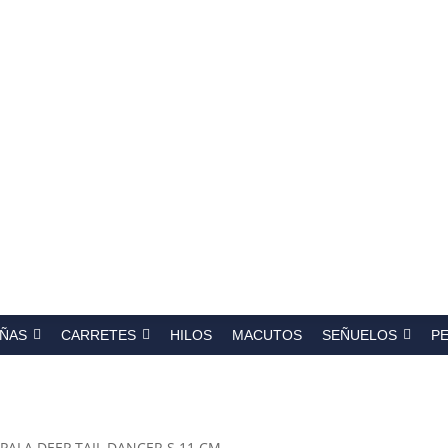
a
s
ÑAS
CARRETES
HILOS
MACUTOS
SEÑUELOS
P
PALA DEEP TAIL DANCER S 11 CM