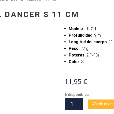
L DANCER S 11 CM
Modelo
: TDD11
Profundidad
: 9 m
Longitud del cuerpo
: 1
Peso
: 22 g
Poteras
: 2 (Nº3)
Color
: S
11,95
€
6 disponibles
RAPALA
Añadir al car
DEEP
TAIL