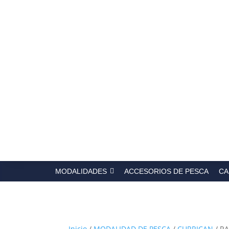
Búsqued
de
producto
MODALIDADES
ACCESORIOS DE PESCA
CA
Inicio
/
MODALIDAD DE PESCA
/
CURRICAN
/ RA