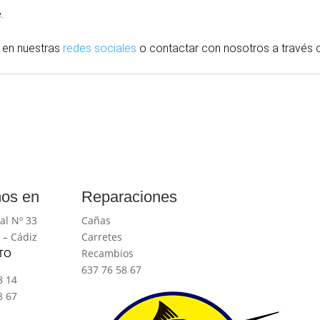
.
 en nuestras
redes sociales
o contactar con nosotros
a través
d
os en
Reparaciones
al Nº 33
Cañas
 – Cádiz
Carretes
TO
Recambios
637 76 58 67
8 14
8 67