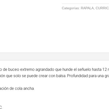
DANCER
Categorías:
RAPALA
,
CURRIC
S
11
CM
cantidad
ro de buceo extremo agrandado que hunde el señuelo hasta 12 me
ón que solo se puede crear con balsa. Profundidad para una gr
ación de cola ancha.
C.