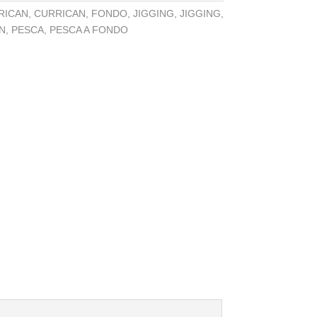
RICAN
,
CURRICAN
,
FONDO
,
JIGGING
,
JIGGING
,
N
,
PESCA
,
PESCA A FONDO