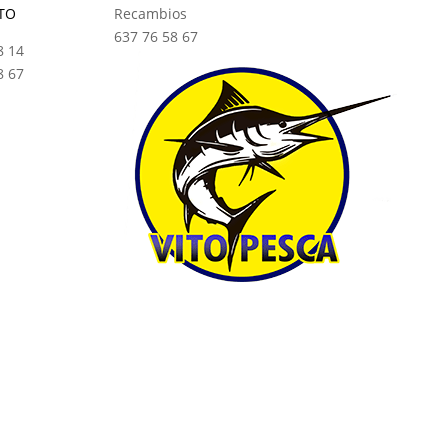
TO
Recambios
637 76 58 67
8 14
8 67