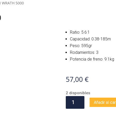
N WRATH 5000
0
Ratio: 5.6:1
Capacidad: 0.38-185m
Peso: 595gr
Rodamientos: 3
Potencia de freno: 9.1kg
57,00
€
2 disponibles
PENN
Añadir al car
WRATH
5000