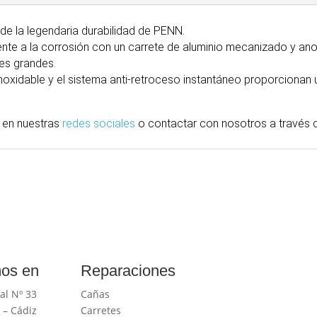
de la legendaria durabilidad de PENN.
tente a la corrosión con un carrete de aluminio mecanizado y ano
es grandes.
noxidable y el sistema anti-retroceso instantáneo proporcionan
 en nuestras
redes sociales
o contactar con nosotros
a través
d
os en
Reparaciones
al Nº 33
Cañas
 – Cádiz
Carretes