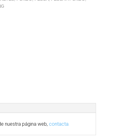
NG
e nuestra
página
web,
contacta.