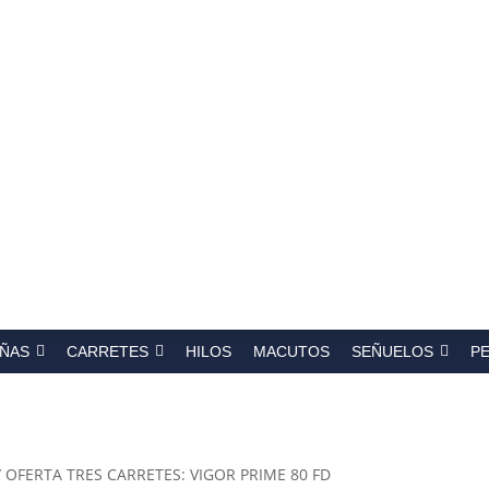
a
s
ÑAS
CARRETES
HILOS
MACUTOS
SEÑUELOS
P
 OFERTA TRES CARRETES: VIGOR PRIME 80 FD