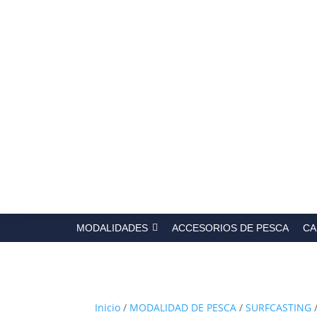
Búsqued
de
producto
MODALIDADES
ACCESORIOS DE PESCA
CA
Inicio
/
MODALIDAD DE PESCA
/
SURFCASTING
/