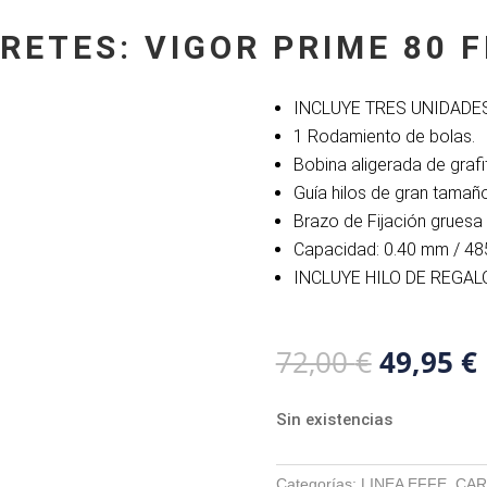
RETES: VIGOR PRIME 80 
INCLUYE TRES UNIDADE
1 Rodamiento de bolas.
Bobina aligerada de grafi
Guía hilos de gran tamaño
Brazo de Fijación gruesa
Capacidad: 0.40 mm / 48
INCLUYE HILO DE REGAL
El
72,00
€
49,95
€
precio
original
Sin existencias
era:
72,00 €.
Categorías:
LINEA EFFE
,
CAR