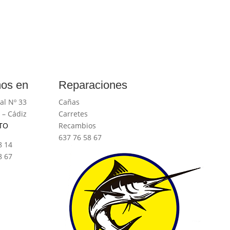
os en
Reparaciones
al Nº 33
Cañas
 – Cádiz
Carretes
TO
Recambios
637 76 58 67
8 14
8 67