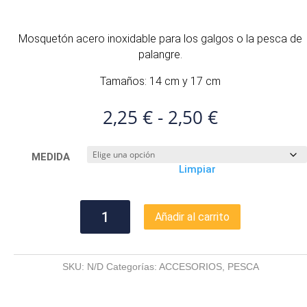
Mosquetón acero inoxidable para los galgos o la pesca de
palangre.
Tamaños: 14 cm y 17 cm
Rango
2,25
€
-
2,50
€
de
precios:
MEDIDA
desde
Limpiar
2,25 €
hasta
2,50 €
MOSQUETON
Añadir al carrito
ACERO
INOXIDABLE
cantidad
SKU:
N/D
Categorías:
ACCESORIOS
,
PESCA