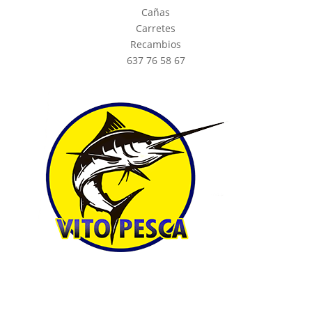
Cañas
Carretes
Recambios
637 76 58 67