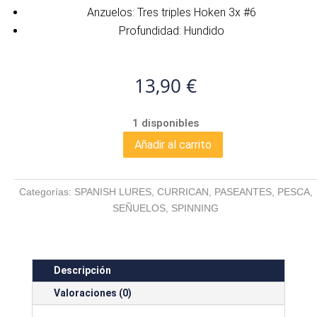
Anzuelos: Tres triples Hoken 3x #6
Profundidad: Hundido
13,90
€
1 disponibles
Añadir al carrito
MESIAS
110-
S
Categorías:
SPANISH LURES
,
CURRICAN
,
PASEANTES
,
PESCA
,
GHOST
SEÑUELOS
,
SPINNING
SHAD
cantidad
Descripción
Valoraciones (0)