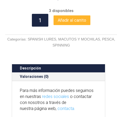
3 disponibles
MEGA-
Añadir al carrito
BOX
SPANISH
LURES
Categorías:
SPANISH LURES
,
MACUTOS Y MOCHILAS
,
PESCA
,
cantidad
SPINNING
Descripción
Valoraciones (0)
Para
más
información puedes seguirnos
en nuestras
redes sociales
o contactar
con nosotros
a través
de
nuestra
página
web,
contacta.