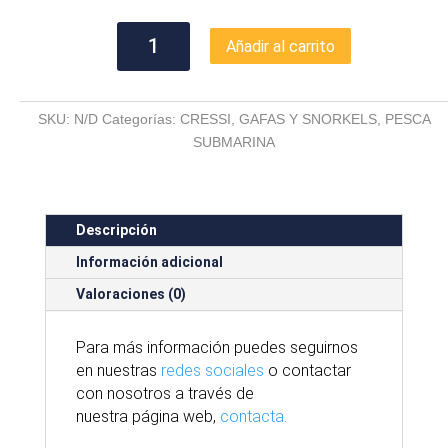
MICROLENS
Añadir al carrito
CRESSI
FOX
cantidad
SKU:
N/D
Categorías:
CRESSI
,
GAFAS Y SNORKELS
,
PESCA
SUBMARINA
Descripción
Información adicional
Valoraciones (0)
Para
más
información puedes seguirnos
en nuestras
redes sociales
o contactar
con nosotros
a través
de
nuestra
página
web,
contacta.