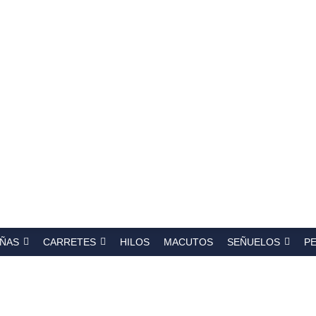
a
s
ÑAS
CARRETES
HILOS
MACUTOS
SEÑUELOS
P