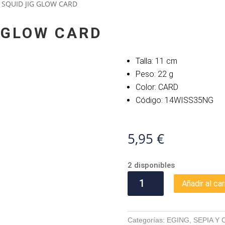
R SQUID JIG GLOW CARD
G GLOW CARD
Talla: 11 cm
Peso: 22 g
Color: CARD
Código: 14WISS35NG
5,95
€
2 disponibles
KILLER
Añadir al car
SQUID
JIG
GLOW
Categorías:
EGING
,
SEPIA Y
CARD