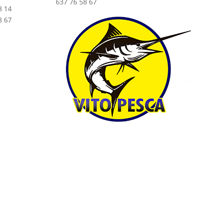
637 76 58 67
8 14
8 67